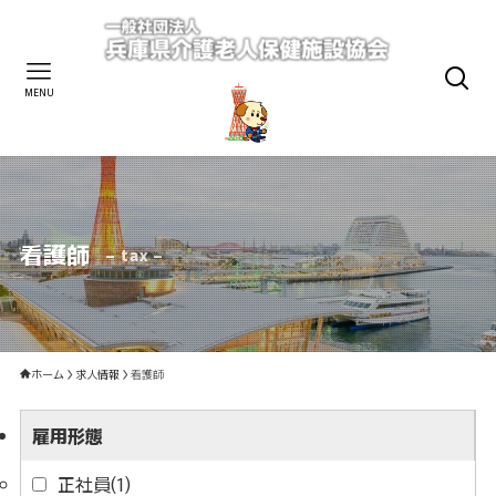
MENU
看護師
– tax –
ホーム
求人情報
看護師
雇用形態
正社員
(1)