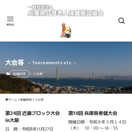
MENU
大会等
– Tournaments etc. –
各種研修
大会等
ホーム
各種研修
大会等
第24回 近畿ブロック大会
第10回 兵庫県老健大会
in大阪
開催日時：令和８年５月１４日
（木） 10：00 ～ 16：55
日 時：令和8年11月27日