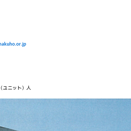
hakuho.or.jp
0（ユニット）人