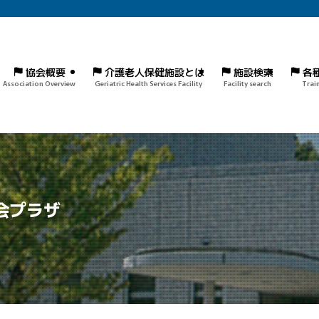
協会概要
介護老人保健施設とは
施設検索
各
Association Overview
Geriatric Health Services Facility
Facility search
Trai
会プラザ