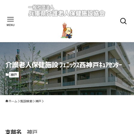
MENU
介護老人保健施設 ﾌｪﾆｯｸｽ西神戸ｷｭｱｾﾝﾀｰ
神戸
ホーム
施設検索
神戸
支部名
神戸