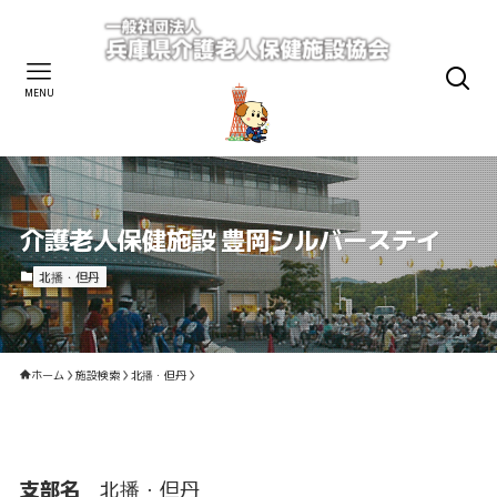
MENU
介護老人保健施設 豊岡シルバーステイ
北播・但丹
ホーム
施設検索
北播・但丹
支部名
北播・但丹