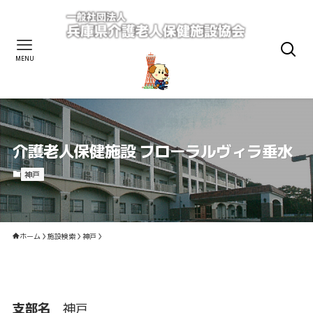
MENU
介護老人保健施設 フローラルヴィラ垂水
神戸
ホーム
施設検索
神戸
支部名
神戸