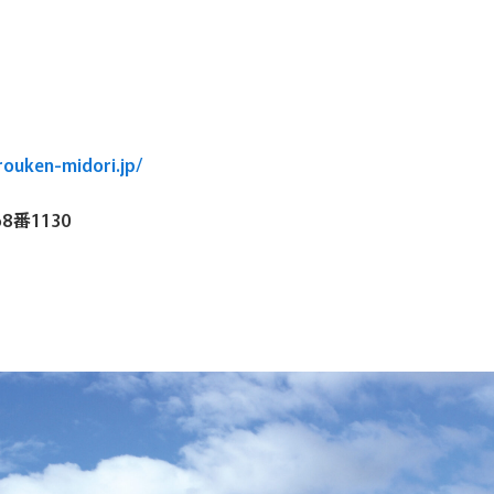
ouken-midori.jp/
番1130