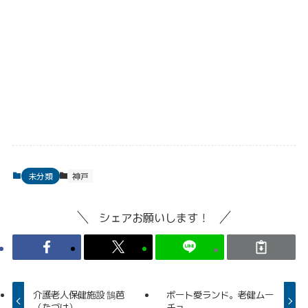
未分類
神戸
シェアお願いします！
介護老人保健施設 鵠芭
ポート愛ランド。老健ムー
（たづは）
チョ