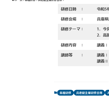
研修日時 ：
令和5
研修会場 ：
兵庫県
研修テーマ：
1．今
2．高
研修内容 ：
講義Ⅰ
講師等 ：
講義Ⅰ
講義Ⅱ
各種研修
兵老健主催研修会等