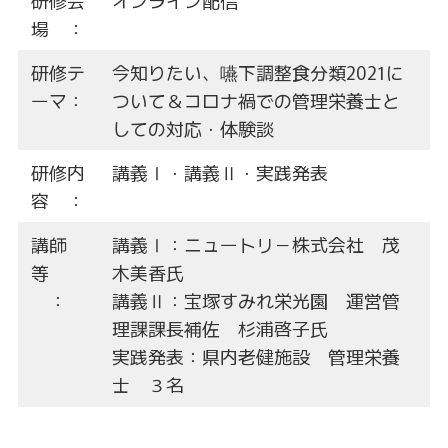
研修会
オンライン配信
場 ：
研修テ
今知りたい、嚥下調整食分類2021に
ーマ：
ついて＆コロナ禍での管理栄養士と
しての対応・体験談
研修内
講義Ⅰ・講義Ⅱ・実践発表
容 ：
講師
講義Ⅰ：ニュートリ－株式会社 茂
等
木美香氏
：
講義Ⅱ：宝塚すみれ栄光園 運営管
理課課長補佐 杉浦啓子氏
実践発表：県内老健施設 管理栄養
士 ３名