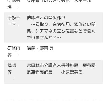
研修会
兵庫県立のじぎく会館 大ホール
場 ：
研修テ
他職種との関係作り
ーマ：
～看取り、在宅復帰、家族との関
係、ケアマネの立ち位置などで悩ん
でいませんか？～
研修内
講義・演習 等
容 ：
講師
富田林市介護老人保健施設 療養課
等
長兼看護師長 小原鶴美氏
：